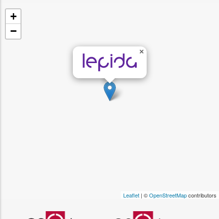
+
−
×
Leaflet
| ©
OpenStreetMap
contributors
Logo certificazione ISO 9001 r
Logo certificazi