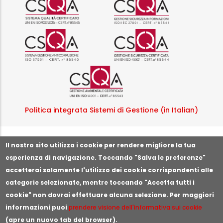
Logo certificazione ISO 37001 
Logo certificazi
Logo certificazione ISO
Politica integrata Sistemi di Gestione (in Italian)
Segnala illeciti o irregolarità
Il nostro sito utilizza i cookie per rendere migliore la tua
esperienza di navigazione. Toccando "Salva le preferenze"
accetterai solamente l'utilizzo dei cookie corrispondenti alle
categorie selezionate, mentre toccando "Accetta tutti i
cookie" non dovrai effettuare alcuna selezione. Per maggiori
informazioni puoi
prendere visione dell'informativa sui cookie
(apre un nuovo tab del browser).