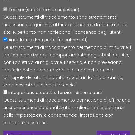
Tecnici (strettamente necessari)
Questi strumenti di tracciamento sono strettamente
Lepida S.c.p.A.
necessari per garantire il funzionamento e la fornitura del
Via della Liberazione 15, 40128 Bologna
sito e, pertanto, non richiedono il consenso degli utenti.
E-mail:
segreteria@lepida.it
Analitici di prima parte (anonimizzati)
PEC:
segreteria@pec.lepida.it
Questi strumenti di tracciamento permettono di misurare il
Capitale Sociale i.v. ad oggi € 69.881.000,00
traffico e analizzare il comportamento degli utenti del sito,
P.IVA/CF 02770891204
con l'obiettivo di migliorare il servizio, e non prevedono
trasferimento di informazioni al di fuori del dominio
principale del sito. In quanto raccolti in forma anonima,
sono assimilabili ai cookie tecnici.
Integrazione prodotti e funzioni di terze parti
Accessibilità
Cookie
Privacy
Social Media
Mappa
Questi strumenti di tracciamento permettono di offrire una
user experience personalizzata migliorando la gestione
delle impostazioni e consentendo l'interazione con
© Tutti i diritti riservati Lepida S.c.p.A.
piattaforme esterne.
C