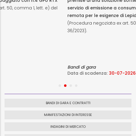
con n.4 GPU RTX
premise di una soluzione software di firma
 1, lett. e) del
servizio di emissione a consumo di certific
remota per le esigenze di Lepida ScpA e d
(Procedura negoziata ex art. 50, comma 1, l
36/2023).
Bandi di gara
Data di scadenza:
30-07-2026
BANDI DI GARA E CONTRATTI
MANIFESTAZIONI DI INTERESSE
INDAGINI DI MERCATO