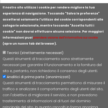
Segnala illeciti o irregolarità
Il nostro sito utilizza i cookie per rendere migliore la tua
esperienza di navigazione. Toccando "Salva le preferenze"
accetterai solamente l'utilizzo dei cookie corrispondenti alle
categorie selezionate, mentre toccando "Accetta tutti i
cookie" non dovrai effettuare alcuna selezione. Per maggiori
informazioni puoi
prendere visione dell'informativa sui cookie
(apre un nuovo tab del browser).
Tecnici (strettamente necessari)
Questi strumenti di tracciamento sono strettamente
Lepida S.c.p.A.
necessari per garantire il funzionamento e la fornitura del
Via della Liberazione 15, 40128 Bologna
sito e, pertanto, non richiedono il consenso degli utenti.
E-mail:
segreteria@lepida.it
Analitici di prima parte (anonimizzati)
PEC:
segreteria@pec.lepida.it
Questi strumenti di tracciamento permettono di misurare il
Capitale Sociale i.v. ad oggi € 69.881.000,00
traffico e analizzare il comportamento degli utenti del sito,
P.IVA/CF 02770891204
con l'obiettivo di migliorare il servizio, e non prevedono
trasferimento di informazioni al di fuori del dominio
principale del sito. In quanto raccolti in forma anonima,