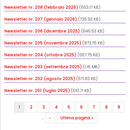
Newsletter nr. 208 (febbraio 2026)
(653.17 KB)
Newsletter nr. 207 (gennaio 2026)
(735.93 KB)
Newsletter nr. 206 (dicembre 2025)
(646.63 KB)
Newsletter nr. 205 (novembre 2025)
(873.76 KB)
Newsletter nr. 204 (ottobre 2025)
(667.75 KB)
Newsletter nr. 203 (settembre 2025)
(1.16 MB)
Newsletter nr. 202 (agosto 2025)
(671.83 KB)
Newsletter nr. 201 (luglio 2025)
(610.71 KB)
Paginazione
Pagina attuale
Page
Page
Page
Page
Page
Page
Page
Page
1
2
3
4
5
6
7
8
9
Pagina successiva
Ultima pagina
…
›
Ultima pagina »