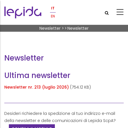
Salta al contenuto principale
IT
EN
Briciole di pane
Newsletter
>
>
Newsletter
Newsletter
Ultima newsletter
Newsletter nr. 213 (luglio 2026)
(754.12 KB)
Desideri richiedere la spedizione al tuo indirizzo e-mail
della newsletter e delle comunicazioni di Lepida ScpA?