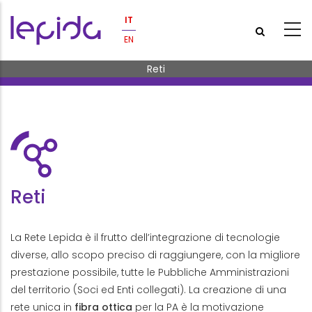
Salta al contenuto principale
IT
EN
Briciole di pane
Reti
Reti
La Rete Lepida è il frutto dell’integrazione di tecnologie
diverse, allo scopo preciso di raggiungere, con la migliore
prestazione possibile, tutte le
Pubbliche Amministrazioni
del territorio (Soci ed Enti collegati). La
creazione di una
rete unica in
fibra ottica
per la PA è la motivazione