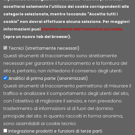
accetterai solamente l'utilizzo dei cookie corrispondenti alle
categorie selezionate, mentre toccando "Accetta tutti i
cookie" non dovrai effettuare alcuna selezione. Per maggiori
informazioni puoi
prendere visione dell'informativa sui cookie
(apre un nuovo tab del browser).
Tecnici (strettamente necessari)
Questi strumenti di tracciamento sono strettamente
Lepida S.c.p.A.
necessari per garantire il funzionamento e la fornitura del
Via della Liberazione 15, 40128 Bologna
sito e, pertanto, non richiedono il consenso degli utenti.
E-mail:
segreteria@lepida.it
Analitici di prima parte (anonimizzati)
PEC:
segreteria@pec.lepida.it
Questi strumenti di tracciamento permettono di misurare il
Capitale Sociale i.v. ad oggi € 69.881.000,00
traffico e analizzare il comportamento degli utenti del sito,
P.IVA/CF 02770891204
con l'obiettivo di migliorare il servizio, e non prevedono
trasferimento di informazioni al di fuori del dominio
principale del sito. In quanto raccolti in forma anonima,
sono assimilabili ai cookie tecnici.
Integrazione prodotti e funzioni di terze parti