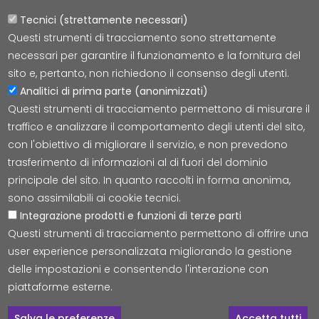
Tecnici (strettamente necessari)
Questi strumenti di tracciamento sono strettamente
Lepida S.c.p.A.
necessari per garantire il funzionamento e la fornitura del
Via della Liberazione 15, 40128 Bologna
sito e, pertanto, non richiedono il consenso degli utenti.
E-mail:
segreteria@lepida.it
Analitici di prima parte (anonimizzati)
PEC:
segreteria@pec.lepida.it
Questi strumenti di tracciamento permettono di misurare il
Capitale Sociale i.v. ad oggi € 69.881.000,00
traffico e analizzare il comportamento degli utenti del sito,
P.IVA/CF 02770891204
con l'obiettivo di migliorare il servizio, e non prevedono
trasferimento di informazioni al di fuori del dominio
principale del sito. In quanto raccolti in forma anonima,
sono assimilabili ai cookie tecnici.
Integrazione prodotti e funzioni di terze parti
Accessibilità
Cookie
Privacy
Social Media
Mappa
Questi strumenti di tracciamento permettono di offrire una
user experience personalizzata migliorando la gestione
delle impostazioni e consentendo l'interazione con
© Tutti i diritti riservati Lepida S.c.p.A.
piattaforme esterne.
C
Salva le preferenze
Accetta tutti