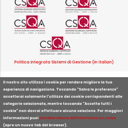
Logo certificazione ISO 37001 
Logo certificazi
Logo certificazione ISO
Politica integrata Sistemi di Gestione (in Italian)
Segnala illeciti o irregolarità
Il nostro sito utilizza i cookie per rendere migliore la tua
esperienza di navigazione. Toccando "Salva le preferenze"
accetterai solamente l'utilizzo dei cookie corrispondenti alle
categorie selezionate, mentre toccando "Accetta tutti i
cookie" non dovrai effettuare alcuna selezione. Per maggiori
informazioni puoi
prendere visione dell'informativa sui cookie
(apre un nuovo tab del browser).