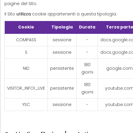
pagine del Sito.
Il Sito
utilizza
cookie appartenenti a questa tipologia.
Cookie
Tipologia
Durata
Terza part
COMPASS
sessione
-
docs.google.
S
sessione
-
docs.google.
180
NID
persistente
google.com
giorni
180
VISITOR_INFO1_LIVE
persistente
youtube.co
giorni
YSC
sessione
-
youtube.co