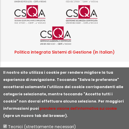
Logo certificazione ISO 37001 
Logo certificazi
Logo certificazione ISO
Politica integrata Sistemi di Gestione (in Italian)
Segnala illeciti o irregolarità
Il nostro sito utilizza i cookie per rendere migliore la tua
esperienza di navigazione. Toccando "Salva le preferenze"
accetterai solamente l'utilizzo dei cookie corrispondenti alle
categorie selezionate, mentre toccando "Accetta tutti i
cookie" non dovrai effettuare alcuna selezione. Per maggiori
informazioni puoi
prendere visione dell'informativa sui cookie
(apre un nuovo tab del browser).
Tecnici (strettamente necessari)