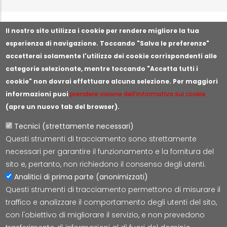
Segnala illeciti o irregolarità
Il nostro sito utilizza i cookie per rendere migliore la tua
esperienza di navigazione. Toccando "Salva le preferenze"
accetterai solamente l'utilizzo dei cookie corrispondenti alle
categorie selezionate, mentre toccando "Accetta tutti i
cookie" non dovrai effettuare alcuna selezione. Per maggiori
informazioni puoi
prendere visione dell'informativa sui cookie
(apre un nuovo tab del browser).
Tecnici (strettamente necessari)
Questi strumenti di tracciamento sono strettamente
Lepida S.c.p.A.
necessari per garantire il funzionamento e la fornitura del
Via della Liberazione 15, 40128 Bologna
sito e, pertanto, non richiedono il consenso degli utenti.
E-mail:
segreteria@lepida.it
Analitici di prima parte (anonimizzati)
PEC:
segreteria@pec.lepida.it
Questi strumenti di tracciamento permettono di misurare il
Capitale Sociale i.v. ad oggi € 69.881.000,00
traffico e analizzare il comportamento degli utenti del sito,
P.IVA/CF 02770891204
con l'obiettivo di migliorare il servizio, e non prevedono