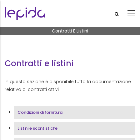
Salta al contenuto principale
Briciole di pane
Contratti E Listini
Contratti e listini
In questa sezione è disponibile tutta la documentazione
relativa ai contratti attivi
Contratti e listini
Condizioni di fornitura
Listini e scontistiche