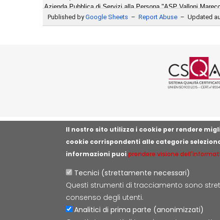
Logo cer
Il nostro sito utilizza i cookie per rendere mi
cookie corrispondenti alle categorie selezion
informazioni puoi
prendere visione dell'informat
Tecnici (strettamente necessari)
Questi strumenti di tracciamento sono strett
consenso degli utenti.
Analitici di prima parte (anonimizzati)