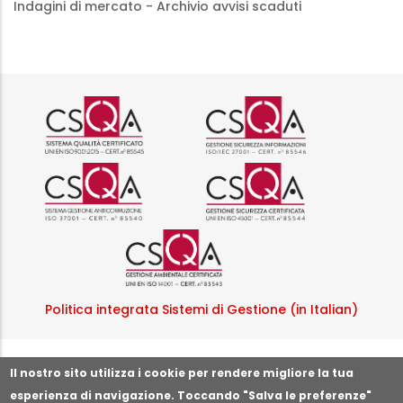
Indagini di mercato - Archivio avvisi scaduti
Logo certificazione ISO 9001 r
Logo certificazi
Logo certificazione ISO 37001 
Logo certificazi
Logo certificazione ISO
Politica integrata Sistemi di Gestione (in Italian)
Segnala illeciti o irregolarità
Il nostro sito utilizza i cookie per rendere migliore la tua
esperienza di navigazione. Toccando "Salva le preferenze"