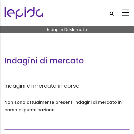
Salta al contenuto principale
Briciole di pane
Indagini Di Mercato
Indagini di mercato
Indagini di mercato in corso
Non sono attualmente presenti indagini di mercato in
corso di pubblicazione