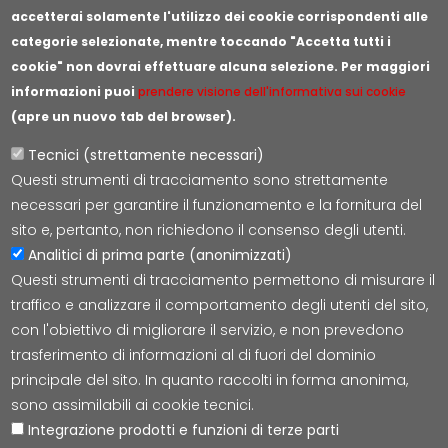
accetterai solamente l'utilizzo dei cookie corrispondenti alle
categorie selezionate, mentre toccando "Accetta tutti i
cookie" non dovrai effettuare alcuna selezione. Per maggiori
informazioni puoi
prendere visione dell'informativa sui cookie
(apre un nuovo tab del browser).
Tecnici (strettamente necessari)
Questi strumenti di tracciamento sono strettamente
Lepida S.c.p.A.
necessari per garantire il funzionamento e la fornitura del
Via della Liberazione 15, 40128 Bologna
sito e, pertanto, non richiedono il consenso degli utenti.
E-mail:
segreteria@lepida.it
Analitici di prima parte (anonimizzati)
PEC:
segreteria@pec.lepida.it
Questi strumenti di tracciamento permettono di misurare il
Capitale Sociale i.v. ad oggi € 69.881.000,00
traffico e analizzare il comportamento degli utenti del sito,
P.IVA/CF 02770891204
con l'obiettivo di migliorare il servizio, e non prevedono
trasferimento di informazioni al di fuori del dominio
principale del sito. In quanto raccolti in forma anonima,
sono assimilabili ai cookie tecnici.
Integrazione prodotti e funzioni di terze parti