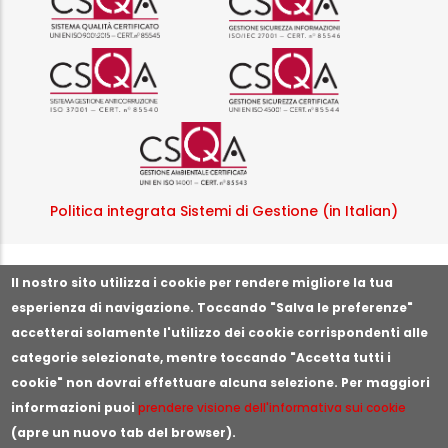
Logo certificazione ISO 37001 
Logo certificazi
Logo certificazione ISO
Politica integrata Sistemi di Gestione (in Italian)
Segnala illeciti o irregolarità
Il nostro sito utilizza i cookie per rendere migliore la tua
esperienza di navigazione. Toccando "Salva le preferenze"
accetterai solamente l'utilizzo dei cookie corrispondenti alle
categorie selezionate, mentre toccando "Accetta tutti i
cookie" non dovrai effettuare alcuna selezione. Per maggiori
informazioni puoi
prendere visione dell'informativa sui cookie
(apre un nuovo tab del browser).