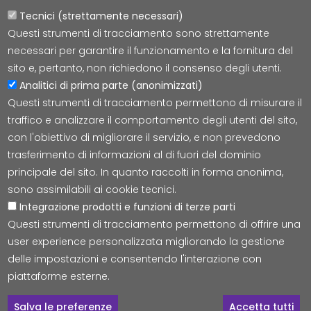
Tecnici (strettamente necessari)
Questi strumenti di tracciamento sono strettamente
Lepida S.c.p.A.
necessari per garantire il funzionamento e la fornitura del
Via della Liberazione 15, 40128 Bologna
sito e, pertanto, non richiedono il consenso degli utenti.
E-mail:
segreteria@lepida.it
Analitici di prima parte (anonimizzati)
PEC:
segreteria@pec.lepida.it
Questi strumenti di tracciamento permettono di misurare il
Capitale Sociale i.v. ad oggi € 69.881.000,00
traffico e analizzare il comportamento degli utenti del sito,
P.IVA/CF 02770891204
con l'obiettivo di migliorare il servizio, e non prevedono
trasferimento di informazioni al di fuori del dominio
principale del sito. In quanto raccolti in forma anonima,
sono assimilabili ai cookie tecnici.
Integrazione prodotti e funzioni di terze parti
Accessibilità
Cookie
Privacy
Social Media
Mappa
Questi strumenti di tracciamento permettono di offrire una
user experience personalizzata migliorando la gestione
delle impostazioni e consentendo l'interazione con
© Tutti i diritti riservati Lepida S.c.p.A.
piattaforme esterne.
C
Salva le preferenze
Accetta tutti