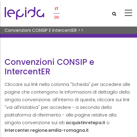
Salta al contenuto principale
IT
EN
Briciole di pane
Convenzioni CONSIP E IntercentER
>
>
Convenzioni CONSIP e IntercentER
Convenzioni CONSIP e
IntercentER
Cliccare sui link nella colonna "Scheda" per accedere alle
pagine che contengono le informazioni di dettaglio della
singola convenzione; all'interno di queste, cliccare sui link
"vai all'iniziativa" per accedere - a seconda della
piattaforma di riferimento - alle pagine relative alla
singola convenzione sui siti
acquistinretepa.it
o
intercenter.regione.emilia-romagna.it