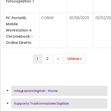
fotocopiatrici 7
PC Portatili,
CONSIP
20/06/2023
02/02/2
Mobile
Workstation e
Chromebook -
Ordine Diretto
Paginazione
Pagina attuale
Page
Pagina successiva
Ultima pagina
1
2
››
Ultima »
Menu Area Integrazioni Digitali
Integrazioni Digitali - Home
Supporto Trasformazione Digitale