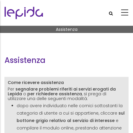
Salta al contenuto principale
Briciole di pane
Assistenza
Assistenza
Come ricevere assistenza
Per
segnalare problemi riferiti ai servizi erogati da
Lepida
o
per richiedere assistenza
, si prega di
utilizzare una delle seguenti modalità:
dopo avere individuato nelle cornici sottostanti la
categoria di utente a cui si appartiene, cliccare
sul
bottone grigio relativo al servizio di interesse
e
compilare il modulo online, prestando attenzione