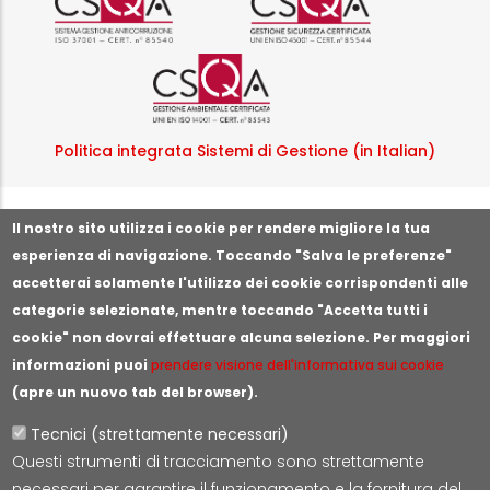
Logo certificazione ISO
Politica integrata Sistemi di Gestione (in Italian)
Segnala illeciti o irregolarità
Il nostro sito utilizza i cookie per rendere migliore la tua
esperienza di navigazione. Toccando "Salva le preferenze"
accetterai solamente l'utilizzo dei cookie corrispondenti alle
categorie selezionate, mentre toccando "Accetta tutti i
cookie" non dovrai effettuare alcuna selezione. Per maggiori
informazioni puoi
prendere visione dell'informativa sui cookie
(apre un nuovo tab del browser).
Tecnici (strettamente necessari)
Questi strumenti di tracciamento sono strettamente
Lepida S.c.p.A.
necessari per garantire il funzionamento e la fornitura del