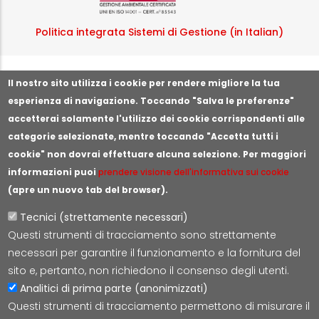
Politica integrata Sistemi di Gestione (in Italian)
Segnala illeciti o irregolarità
Il nostro sito utilizza i cookie per rendere migliore la tua
esperienza di navigazione. Toccando "Salva le preferenze"
accetterai solamente l'utilizzo dei cookie corrispondenti alle
categorie selezionate, mentre toccando "Accetta tutti i
cookie" non dovrai effettuare alcuna selezione. Per maggiori
informazioni puoi
prendere visione dell'informativa sui cookie
(apre un nuovo tab del browser).
Tecnici (strettamente necessari)
Questi strumenti di tracciamento sono strettamente
Lepida S.c.p.A.
necessari per garantire il funzionamento e la fornitura del
Via della Liberazione 15, 40128 Bologna
sito e, pertanto, non richiedono il consenso degli utenti.
E-mail:
segreteria@lepida.it
Analitici di prima parte (anonimizzati)
PEC:
segreteria@pec.lepida.it
Questi strumenti di tracciamento permettono di misurare il
Capitale Sociale i.v. ad oggi € 69.881.000,00