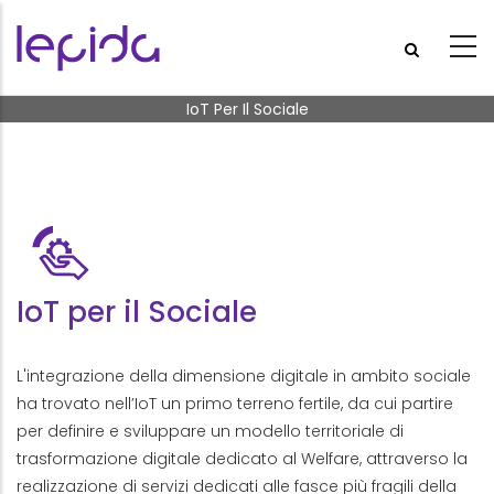
Salta al contenuto principale
Briciole di pane
IoT Per Il Sociale
IoT per il Sociale
L'integrazione della dimensione digitale in ambito sociale
ha trovato nell’IoT un primo terreno fertile, da cui partire
per definire e sviluppare un modello territoriale di
trasformazione digitale dedicato al Welfare, attraverso la
realizzazione di servizi dedicati alle fasce più fragili della