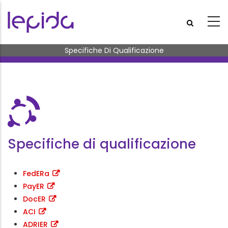
Salta al contenuto principale
Briciole di pane
Specifiche Di Qualificazione
Specifiche di qualificazione
FedERa
PayER
DocER
ACI
ADRIER