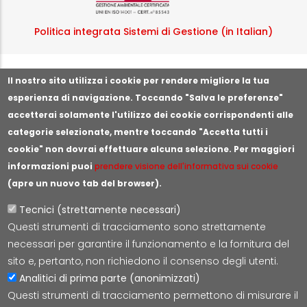
Politica integrata Sistemi di Gestione (in Italian)
Segnala illeciti o irregolarità
Il nostro sito utilizza i cookie per rendere migliore la tua
esperienza di navigazione. Toccando "Salva le preferenze"
accetterai solamente l'utilizzo dei cookie corrispondenti alle
categorie selezionate, mentre toccando "Accetta tutti i
cookie" non dovrai effettuare alcuna selezione. Per maggiori
informazioni puoi
prendere visione dell'informativa sui cookie
(apre un nuovo tab del browser).
Tecnici (strettamente necessari)
Questi strumenti di tracciamento sono strettamente
Lepida S.c.p.A.
necessari per garantire il funzionamento e la fornitura del
Via della Liberazione 15, 40128 Bologna
sito e, pertanto, non richiedono il consenso degli utenti.
E-mail:
segreteria@lepida.it
Analitici di prima parte (anonimizzati)
PEC:
segreteria@pec.lepida.it
Questi strumenti di tracciamento permettono di misurare il
Capitale Sociale i.v. ad oggi € 69.881.000,00