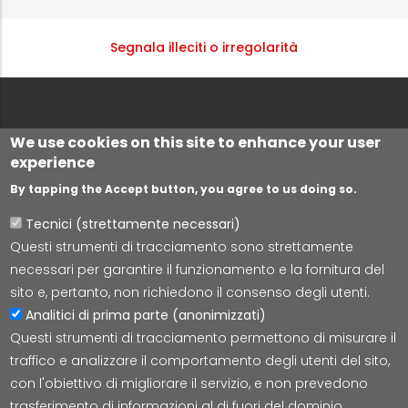
Segnala illeciti o irregolarità
We use cookies on this site to enhance your user
experience
By tapping the Accept button, you agree to us doing so.
Tecnici (strettamente necessari)
Questi strumenti di tracciamento sono strettamente
Lepida S.c.p.A.
necessari per garantire il funzionamento e la fornitura del
Via della Liberazione 15, 40128 Bologna
sito e, pertanto, non richiedono il consenso degli utenti.
E-mail:
segreteria@lepida.it
Analitici di prima parte (anonimizzati)
PEC:
segreteria@pec.lepida.it
Questi strumenti di tracciamento permettono di misurare il
Capitale Sociale i.v. ad oggi € 69.881.000,00
traffico e analizzare il comportamento degli utenti del sito,
P.IVA/CF 02770891204
con l'obiettivo di migliorare il servizio, e non prevedono
trasferimento di informazioni al di fuori del dominio