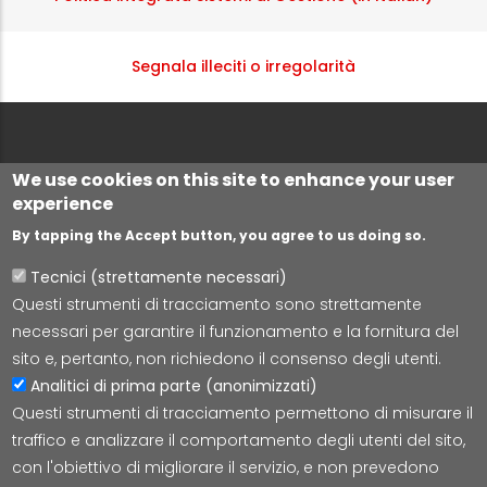
Segnala illeciti o irregolarità
We use cookies on this site to enhance your user
experience
By tapping the Accept button, you agree to us doing so.
Tecnici (strettamente necessari)
Questi strumenti di tracciamento sono strettamente
Lepida S.c.p.A.
necessari per garantire il funzionamento e la fornitura del
Via della Liberazione 15, 40128 Bologna
sito e, pertanto, non richiedono il consenso degli utenti.
E-mail:
segreteria@lepida.it
Analitici di prima parte (anonimizzati)
PEC:
segreteria@pec.lepida.it
Questi strumenti di tracciamento permettono di misurare il
Capitale Sociale i.v. ad oggi € 69.881.000,00
traffico e analizzare il comportamento degli utenti del sito,
P.IVA/CF 02770891204
con l'obiettivo di migliorare il servizio, e non prevedono