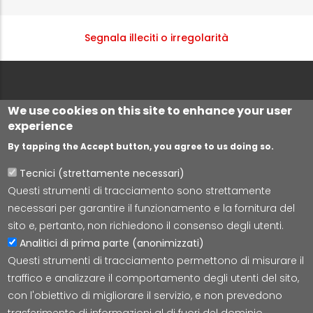
Segnala illeciti o irregolarità
We use cookies on this site to enhance your user
experience
By tapping the Accept button, you agree to us doing so.
Tecnici (strettamente necessari)
Questi strumenti di tracciamento sono strettamente
Lepida S.c.p.A.
necessari per garantire il funzionamento e la fornitura del
Via della Liberazione 15, 40128 Bologna
sito e, pertanto, non richiedono il consenso degli utenti.
E-mail:
segreteria@lepida.it
Analitici di prima parte (anonimizzati)
PEC:
segreteria@pec.lepida.it
Questi strumenti di tracciamento permettono di misurare il
Capitale Sociale i.v. ad oggi € 69.881.000,00
traffico e analizzare il comportamento degli utenti del sito,
P.IVA/CF 02770891204
con l'obiettivo di migliorare il servizio, e non prevedono