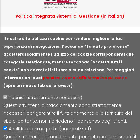
Politica integrata Sistemi di Gestione (in Italian)
Segnala illeciti o irregolarità
Il nostro sito utilizza i cookie per rendere migliore la tua
esperienza di navigazione. Toccando "Salva le preferenze"
accetterai solamente l'utilizzo dei cookie corrispondenti alle
categorie selezionate, mentre toccando "Accetta tutti i
cookie" non dovrai effettuare alcuna selezione. Per maggiori
informazioni puoi
prendere visione dell'informativa sui cookie
(apre un nuovo tab del browser).
Tecnici (strettamente necessari)
Questi strumenti di tracciamento sono strettamente
Lepida S.c.p.A.
necessari per garantire il funzionamento e la fornitura del
Via della Liberazione 15, 40128 Bologna
sito e, pertanto, non richiedono il consenso degli utenti.
E-mail:
segreteria@lepida.it
Analitici di prima parte (anonimizzati)
PEC:
segreteria@pec.lepida.it
Questi strumenti di tracciamento permettono di misurare il