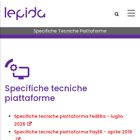
Salta al contenuto principale
Briciole di pane
Specifiche Tecniche Piattaforme
Specifiche tecniche
piattaforme
Specifiche tecniche piattaforma FedERa - luglio
2026
Specifiche tecniche piattaforma PayER - aprile 2019