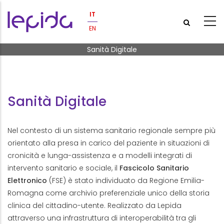
Salta al contenuto principale
IT
EN
Briciole di pane
Sanità Digitale
Sanità Digitale
Nel contesto di un sistema sanitario regionale sempre più
orientato alla presa in carico del paziente in situazioni di
cronicità e lunga-assistenza e a modelli integrati di
intervento sanitario e sociale, il
Fascicolo Sanitario
Elettronico
(FSE) è stato individuato da Regione Emilia-
Romagna come archivio preferenziale unico della storia
clinica del cittadino-utente. Realizzato da Lepida
attraverso una infrastruttura di interoperabilità tra gli