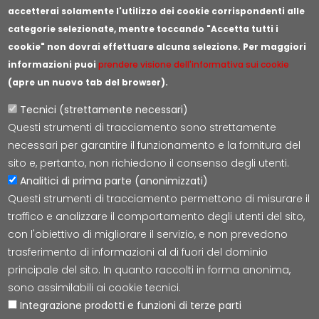
accetterai solamente l'utilizzo dei cookie corrispondenti alle
categorie selezionate, mentre toccando "Accetta tutti i
cookie" non dovrai effettuare alcuna selezione. Per maggiori
informazioni puoi
prendere visione dell'informativa sui cookie
(apre un nuovo tab del browser).
Tecnici (strettamente necessari)
Questi strumenti di tracciamento sono strettamente
Lepida S.c.p.A.
necessari per garantire il funzionamento e la fornitura del
Via della Liberazione 15, 40128 Bologna
sito e, pertanto, non richiedono il consenso degli utenti.
E-mail:
segreteria@lepida.it
Analitici di prima parte (anonimizzati)
PEC:
segreteria@pec.lepida.it
Questi strumenti di tracciamento permettono di misurare il
Capitale Sociale i.v. ad oggi € 69.881.000,00
traffico e analizzare il comportamento degli utenti del sito,
P.IVA/CF 02770891204
con l'obiettivo di migliorare il servizio, e non prevedono
trasferimento di informazioni al di fuori del dominio
principale del sito. In quanto raccolti in forma anonima,
sono assimilabili ai cookie tecnici.
Integrazione prodotti e funzioni di terze parti