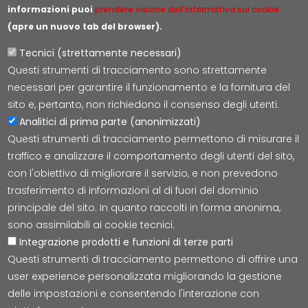
informazioni puoi
prendere visione dell'informativa sui cookie
(apre un nuovo tab del browser).
Tecnici (strettamente necessari)
Questi strumenti di tracciamento sono strettamente
Lepida S.c.p.A.
necessari per garantire il funzionamento e la fornitura del
Via della Liberazione 15, 40128 Bologna
sito e, pertanto, non richiedono il consenso degli utenti.
E-mail:
segreteria@lepida.it
Analitici di prima parte (anonimizzati)
PEC:
segreteria@pec.lepida.it
Questi strumenti di tracciamento permettono di misurare il
Capitale Sociale i.v. ad oggi € 69.881.000,00
traffico e analizzare il comportamento degli utenti del sito,
P.IVA/CF 02770891204
con l'obiettivo di migliorare il servizio, e non prevedono
trasferimento di informazioni al di fuori del dominio
principale del sito. In quanto raccolti in forma anonima,
sono assimilabili ai cookie tecnici.
Integrazione prodotti e funzioni di terze parti
Accessibilità
Cookie
Privacy
Social Media
Mappa
Questi strumenti di tracciamento permettono di offrire una
user experience personalizzata migliorando la gestione
delle impostazioni e consentendo l'interazione con
© Tutti i diritti riservati Lepida S.c.p.A.