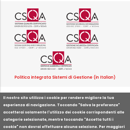
Logo certificazione ISO 9001 r
Logo certificazi
Logo certificazione ISO 37001 
Logo certificazi
Logo certificazione ISO
Politica integrata Sistemi di Gestione (in Italian)
Segnala illeciti o irregolarità
Il nostro sito utilizza i cookie per rendere migliore la tua
esperienza di navigazione. Toccando "Salva le preferenze"
accetterai solamente l'utilizzo dei cookie corrispondenti alle
categorie selezionate, mentre toccando "Accetta tutti i
cookie" non dovrai effettuare alcuna selezione. Per maggiori