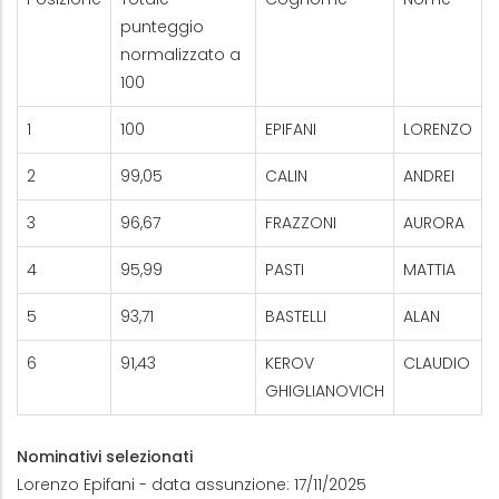
punteggio
normalizzato a
100
1
100
EPIFANI
LORENZO
2
99,05
CALIN
ANDREI
3
96,67
FRAZZONI
AURORA
4
95,99
PASTI
MATTIA
5
93,71
BASTELLI
ALAN
6
91,43
KEROV
CLAUDIO
GHIGLIANOVICH
Nominativi selezionati
Lorenzo Epifani - data assunzione: 17/11/2025