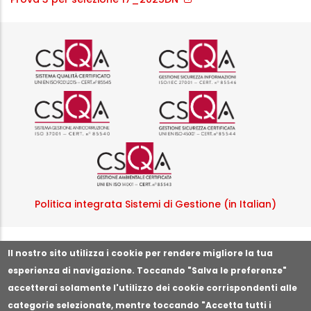
Logo certificazione ISO 9001 r
Logo certificazi
Logo certificazione ISO 37001 
Logo certificazi
Logo certificazione ISO
Politica integrata Sistemi di Gestione (in Italian)
Segnala illeciti o irregolarità
Il nostro sito utilizza i cookie per rendere migliore la tua
esperienza di navigazione. Toccando "Salva le preferenze"
accetterai solamente l'utilizzo dei cookie corrispondenti alle
categorie selezionate, mentre toccando "Accetta tutti i