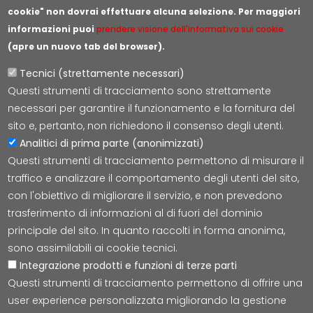
cookie" non dovrai effettuare alcuna selezione. Per maggiori
informazioni puoi
prendere visione dell'informativa sui cookie
(apre un nuovo tab del browser).
Tecnici (strettamente necessari)
Questi strumenti di tracciamento sono strettamente
Lepida S.c.p.A.
necessari per garantire il funzionamento e la fornitura del
Via della Liberazione 15, 40128 Bologna
sito e, pertanto, non richiedono il consenso degli utenti.
E-mail:
segreteria@lepida.it
Analitici di prima parte (anonimizzati)
PEC:
segreteria@pec.lepida.it
Questi strumenti di tracciamento permettono di misurare il
Capitale Sociale i.v. ad oggi € 69.881.000,00
traffico e analizzare il comportamento degli utenti del sito,
P.IVA/CF 02770891204
con l'obiettivo di migliorare il servizio, e non prevedono
trasferimento di informazioni al di fuori del dominio
principale del sito. In quanto raccolti in forma anonima,
sono assimilabili ai cookie tecnici.
Integrazione prodotti e funzioni di terze parti
Accessibilità
Cookie
Privacy
Social Media
Mappa
Questi strumenti di tracciamento permettono di offrire una
user experience personalizzata migliorando la gestione