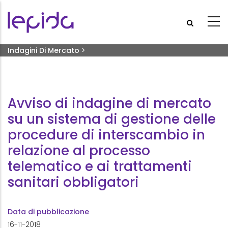
Salta al contenuto principale
Briciole di pane
Indagini Di Mercato
>
Avviso Di Indagine Di Mercato Su Un Sistema Di Gestione
Delle Procedure Di Interscambio In Relazione Al Processo
Telematico E Ai Trattamenti Sanitari Obbligatori
Avviso di indagine di mercato
su un sistema di gestione delle
procedure di interscambio in
relazione al processo
telematico e ai trattamenti
sanitari obbligatori
Data di pubblicazione
16-11-2018