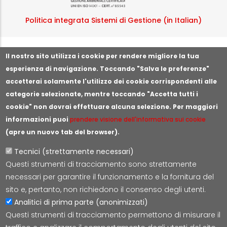
Politica integrata Sistemi di Gestione (in Italian)
Segnala illeciti o irregolarità
Il nostro sito utilizza i cookie per rendere migliore la tua
esperienza di navigazione. Toccando "Salva le preferenze"
accetterai solamente l'utilizzo dei cookie corrispondenti alle
categorie selezionate, mentre toccando "Accetta tutti i
cookie" non dovrai effettuare alcuna selezione. Per maggiori
informazioni puoi
prendere visione dell'informativa sui cookie
(apre un nuovo tab del browser).
Tecnici (strettamente necessari)
Questi strumenti di tracciamento sono strettamente
Lepida S.c.p.A.
necessari per garantire il funzionamento e la fornitura del
Via della Liberazione 15, 40128 Bologna
sito e, pertanto, non richiedono il consenso degli utenti.
E-mail:
segreteria@lepida.it
Analitici di prima parte (anonimizzati)
PEC:
segreteria@pec.lepida.it
Questi strumenti di tracciamento permettono di misurare il
Capitale Sociale i.v. ad oggi € 69.881.000,00