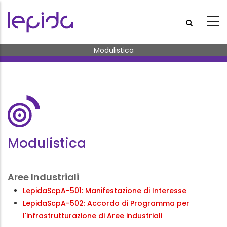
Salta al contenuto principale
Briciole di pane
Modulistica
Modulistica
Aree Industriali
LepidaScpA-501: Manifestazione di Interesse
LepidaScpA-502: Accordo di Programma per
l'infrastrutturazione di Aree industriali