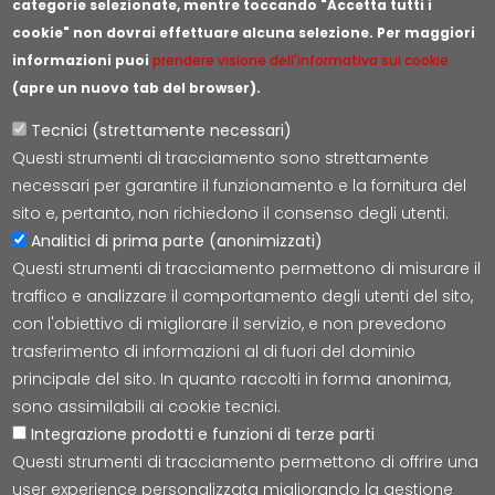
categorie selezionate, mentre toccando "Accetta tutti i
cookie" non dovrai effettuare alcuna selezione. Per maggiori
informazioni puoi
prendere visione dell'informativa sui cookie
(apre un nuovo tab del browser).
Tecnici (strettamente necessari)
Questi strumenti di tracciamento sono strettamente
Lepida S.c.p.A.
necessari per garantire il funzionamento e la fornitura del
Via della Liberazione 15, 40128 Bologna
sito e, pertanto, non richiedono il consenso degli utenti.
E-mail:
segreteria@lepida.it
Analitici di prima parte (anonimizzati)
PEC:
segreteria@pec.lepida.it
Questi strumenti di tracciamento permettono di misurare il
Capitale Sociale i.v. ad oggi € 69.881.000,00
traffico e analizzare il comportamento degli utenti del sito,
P.IVA/CF 02770891204
con l'obiettivo di migliorare il servizio, e non prevedono
trasferimento di informazioni al di fuori del dominio
principale del sito. In quanto raccolti in forma anonima,
sono assimilabili ai cookie tecnici.
Integrazione prodotti e funzioni di terze parti
Accessibilità
Cookie
Privacy
Social Media
Mappa
Questi strumenti di tracciamento permettono di offrire una
user experience personalizzata migliorando la gestione