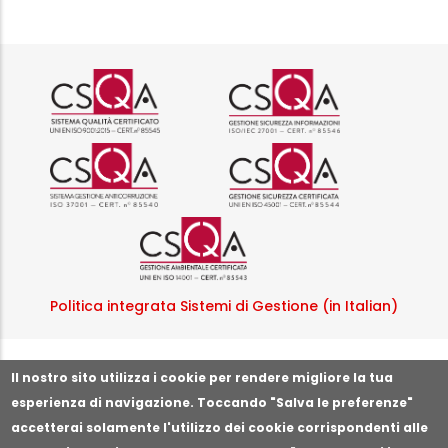
Logo certificazione ISO 9001 r
Logo certificazi
Logo certificazione ISO 37001 
Logo certificazi
Logo certificazione ISO
Politica integrata Sistemi di Gestione (in Italian)
Segnala illeciti o irregolarità
Il nostro sito utilizza i cookie per rendere migliore la tua
esperienza di navigazione. Toccando "Salva le preferenze"
accetterai solamente l'utilizzo dei cookie corrispondenti alle