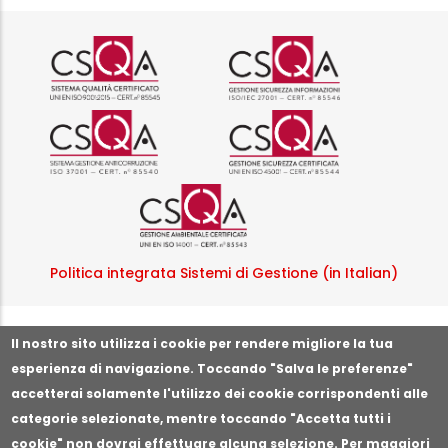
Logo certificazione ISO 9001 r
Logo certificazi
Logo certificazione ISO 37001 
Logo certificazi
Logo certificazione ISO
Politica integrata Sistemi di Gestione (in Italian)
Segnala illeciti o irregolarità
Il nostro sito utilizza i cookie per rendere migliore la tua
esperienza di navigazione. Toccando "Salva le preferenze"
accetterai solamente l'utilizzo dei cookie corrispondenti alle
categorie selezionate, mentre toccando "Accetta tutti i
cookie" non dovrai effettuare alcuna selezione. Per maggiori