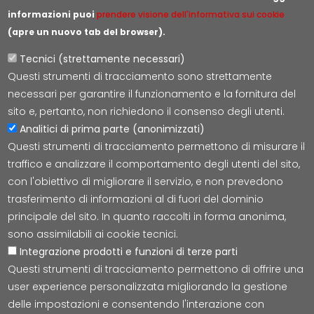
informazioni puoi
prendere visione dell'informativa sui cookie
(apre un nuovo tab del browser).
Tecnici (strettamente necessari)
Questi strumenti di tracciamento sono strettamente
Lepida S.c.p.A.
necessari per garantire il funzionamento e la fornitura del
Via della Liberazione 15, 40128 Bologna
sito e, pertanto, non richiedono il consenso degli utenti.
E-mail:
segreteria@lepida.it
Analitici di prima parte (anonimizzati)
PEC:
segreteria@pec.lepida.it
Questi strumenti di tracciamento permettono di misurare il
Capitale Sociale i.v. ad oggi € 69.881.000,00
traffico e analizzare il comportamento degli utenti del sito,
P.IVA/CF 02770891204
con l'obiettivo di migliorare il servizio, e non prevedono
trasferimento di informazioni al di fuori del dominio
principale del sito. In quanto raccolti in forma anonima,
sono assimilabili ai cookie tecnici.
Integrazione prodotti e funzioni di terze parti
Accessibilità
Cookie
Privacy
Social Media
Mappa
Questi strumenti di tracciamento permettono di offrire una
user experience personalizzata migliorando la gestione
delle impostazioni e consentendo l'interazione con