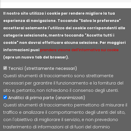
Segnala illeciti o irregolarità
Il nostro sito utilizza i cookie per rendere migliore la tua
esperienza di navigazione. Toccando "Salva le preferenze"
accetterai solamente l'utilizzo dei cookie corrispondenti alle
categorie selezionate, mentre toccando "Accetta tutti i
cookie" non dovrai effettuare alcuna selezione. Per maggiori
informazioni puoi
prendere visione dell'informativa sui cookie
(apre un nuovo tab del browser).
Tecnici (strettamente necessari)
Questi strumenti di tracciamento sono strettamente
Lepida S.c.p.A.
necessari per garantire il funzionamento e la fornitura del
Via della Liberazione 15, 40128 Bologna
sito e, pertanto, non richiedono il consenso degli utenti.
E-mail:
segreteria@lepida.it
Analitici di prima parte (anonimizzati)
PEC:
segreteria@pec.lepida.it
Questi strumenti di tracciamento permettono di misurare il
Capitale Sociale i.v. ad oggi € 69.881.000,00
traffico e analizzare il comportamento degli utenti del sito,
P.IVA/CF 02770891204
con l'obiettivo di migliorare il servizio, e non prevedono
trasferimento di informazioni al di fuori del dominio