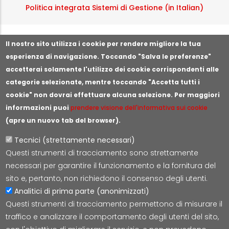
Politica integrata Sistemi di Gestione (in Italian)
Segnala illeciti o irregolarità
Il nostro sito utilizza i cookie per rendere migliore la tua
esperienza di navigazione. Toccando "Salva le preferenze"
accetterai solamente l'utilizzo dei cookie corrispondenti alle
categorie selezionate, mentre toccando "Accetta tutti i
cookie" non dovrai effettuare alcuna selezione. Per maggiori
informazioni puoi
prendere visione dell'informativa sui cookie
(apre un nuovo tab del browser).
Tecnici (strettamente necessari)
Questi strumenti di tracciamento sono strettamente
Lepida S.c.p.A.
necessari per garantire il funzionamento e la fornitura del
Via della Liberazione 15, 40128 Bologna
sito e, pertanto, non richiedono il consenso degli utenti.
E-mail:
segreteria@lepida.it
Analitici di prima parte (anonimizzati)
PEC:
segreteria@pec.lepida.it
Questi strumenti di tracciamento permettono di misurare il
Capitale Sociale i.v. ad oggi € 69.881.000,00
traffico e analizzare il comportamento degli utenti del sito,
P.IVA/CF 02770891204