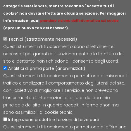
categorie selezionate, mentre toccando "Accetta tutti i
cookie" non dovrai effettuare alcuna selezione. Per maggiori
informazioni puoi
prendere visione dell'informativa sui cookie
(apre un nuovo tab del browser).
Tecnici (strettamente necessari)
Questi strumenti di tracciamento sono strettamente
Lepida S.c.p.A.
necessari per garantire il funzionamento e la fornitura del
Via della Liberazione 15, 40128 Bologna
sito e, pertanto, non richiedono il consenso degli utenti.
E-mail:
segreteria@lepida.it
Analitici di prima parte (anonimizzati)
PEC:
segreteria@pec.lepida.it
Questi strumenti di tracciamento permettono di misurare il
Capitale Sociale i.v. ad oggi € 69.881.000,00
traffico e analizzare il comportamento degli utenti del sito,
P.IVA/CF 02770891204
con l'obiettivo di migliorare il servizio, e non prevedono
trasferimento di informazioni al di fuori del dominio
principale del sito. In quanto raccolti in forma anonima,
sono assimilabili ai cookie tecnici.
Integrazione prodotti e funzioni di terze parti
Accessibilità
Cookie
Privacy
Social Media
Mappa
Questi strumenti di tracciamento permettono di offrire una