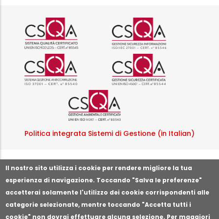
Logo certificazione ISO 9001 r
Logo certificazi
Logo certificazione ISO 37001 
Logo certificazi
Logo certificazione ISO
Politica integrata Sistemi di Gestione (in Italian)
Segnala illeciti o irregolarità
Il nostro sito utilizza i cookie per rendere migliore la tua
esperienza di navigazione. Toccando "Salva le preferenze"
accetterai solamente l'utilizzo dei cookie corrispondenti alle
categorie selezionate, mentre toccando "Accetta tutti i
cookie" non dovrai effettuare alcuna selezione. Per maggiori