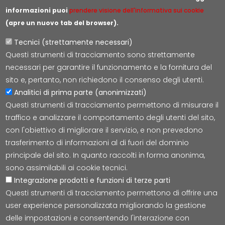
informazioni puoi
prendere visione dell'informativa sui cookie
(apre un nuovo tab del browser).
Tecnici (strettamente necessari)
Questi strumenti di tracciamento sono strettamente
Lepida S.c.p.A.
necessari per garantire il funzionamento e la fornitura del
Via della Liberazione 15, 40128 Bologna
sito e, pertanto, non richiedono il consenso degli utenti.
E-mail:
segreteria@lepida.it
Analitici di prima parte (anonimizzati)
PEC:
segreteria@pec.lepida.it
Questi strumenti di tracciamento permettono di misurare il
Capitale Sociale i.v. ad oggi € 69.881.000,00
traffico e analizzare il comportamento degli utenti del sito,
P.IVA/CF 02770891204
con l'obiettivo di migliorare il servizio, e non prevedono
trasferimento di informazioni al di fuori del dominio
principale del sito. In quanto raccolti in forma anonima,
sono assimilabili ai cookie tecnici.
Integrazione prodotti e funzioni di terze parti
Accessibilità
Cookie
Privacy
Social Media
Mappa
Questi strumenti di tracciamento permettono di offrire una
user experience personalizzata migliorando la gestione
delle impostazioni e consentendo l'interazione con