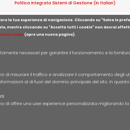
Politica integrata Sistemi di Gestione (in Italian)
gliore la tua esperienza di navigazione. Cliccando su "Salva le pref
Segnala illeciti o irregolarità
ate, mentre cliccando su "Accetta tutti i cookie" non dovrai effet
iva sui cookie
(apre una nuova pagina).
amente necessari per garantire il funzionamento e la fornitura d
Lepida S.c.p.A. | Via della Liberazione 15, 40128 Bologna
E-mail:
segreteria@lepida.it
| PEC:
segreteria@pec.lepida.i
Capitale Sociale i.v. ad oggi € 69.881.000,00
i misurare il traffico e analizzare il comportamento degli utenti
Partita IVA/Codice Fiscale IT02770891204
nformazioni al di fuori del dominio principale del sito. In quan
Accessibilità
Cookie
Privacy
Social Media
Mapp
rti
o di offrire una user experience personalizzata migliorando l