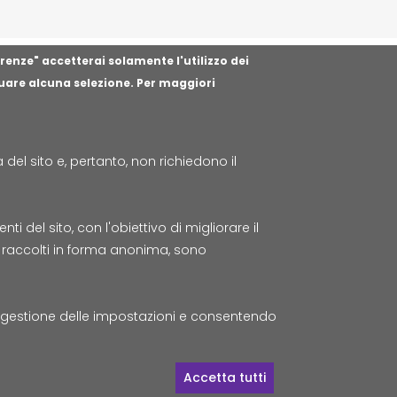
erenze" accetterai solamente l'utilizzo dei
tuare alcuna selezione. Per maggiori
el sito e, pertanto, non richiedono il
t
 del sito, con l'obiettivo di migliorare il
to raccolti in forma anonima, sono
a
© Tutti i diritti riservati Lepida
a gestione delle impostazioni e consentendo
S.c.p.A.
Cancella il conse
Accetta tutti