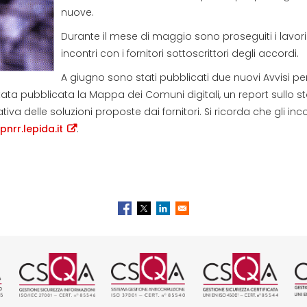
nuove.
Durante il mese di maggio sono proseguiti i lavori
incontri con i fornitori sottoscrittori degli accordi.
A giugno sono stati pubblicati due nuovi Avvisi per
tata pubblicata la Mappa dei Comuni digitali, un report sullo st
 delle soluzioni proposte dai fornitori. Si ricorda che gli incontr
pnrr.lepida.it
.
tificazione ISO 9001 rilasciata da
Logo certificazione ISO/IEC 270
Logo certificazione I
Logo certif
L