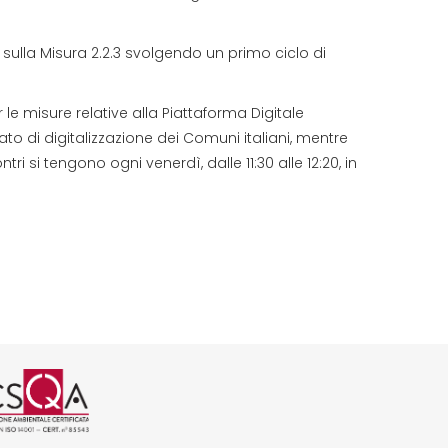
 sulla Misura 2.2.3 svolgendo un primo ciclo di
 le misure relative alla Piattaforma Digitale
ato di digitalizzazione dei Comuni italiani, mentre
i si tengono ogni venerdì, dalle 11:30 alle 12:20, in
 CSQA
01 rilasciata da CSQA
SO 37001 rilasciata da CSQA
icazione ISO 45001 rilasciata da C
ogo certificazione ISO 14001 rilas