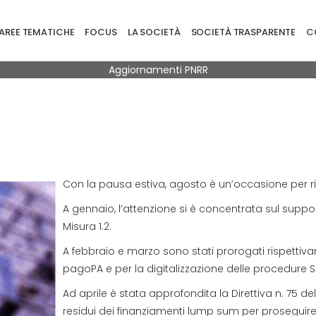
ione principale
AREE TEMATICHE
FOCUS
LA SOCIETÀ
SOCIETÀ TRASPARENTE
CO
Briciole di pane
Aggiornamenti PNRR
Con la pausa estiva, agosto è un’occasione per rip
A gennaio, l’attenzione si è concentrata sul support
Misura 1.2.
A febbraio e marzo sono stati prorogati rispettiva
pagoPA e per la digitalizzazione delle procedure 
Ad aprile è stata approfondita la Direttiva n. 75 del 
residui dei finanziamenti lump sum per proseguire i