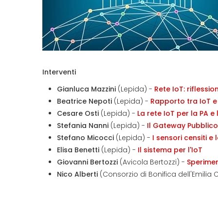
Interventi
Gianluca Mazzini
(Lepida) -
Rete IoT: riflessio
Beatrice Nepoti
(Lepida) -
Rapporto tra IoT e 
Cesare Osti
(Lepida) -
La rete IoT per la PA e
Stefania Nanni
(Lepida) -
Il Gateway Pubblico
Stefano Micocci
(Lepida) -
I sensori censiti e 
Elisa Benetti
(Lepida) -
Il sistema per l'IoT
Giovanni Bertozzi
(Avicola Bertozzi) -
Sperimen
Nico Alberti
(Consorzio di Bonifica dell'Emilia 