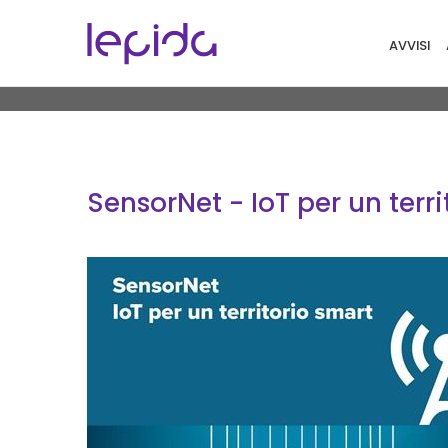
Salta al contenuto principale
Navigaz
AVVISI
SensorNet - IoT per un terr