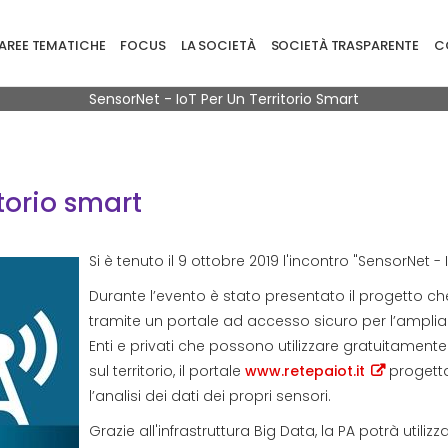
ione principale
AREE TEMATICHE
FOCUS
LA SOCIETÀ
SOCIETÀ TRASPARENTE
CO
Briciole di pane
SensorNet - IoT Per Un Territorio Smart
itorio smart
Si è tenuto il 9 ottobre 2019 l'incontro "SensorNet - 
Durante l’evento è stato presentato il progetto che
tramite un portale ad accesso sicuro per l’ampli
Enti e privati che possono utilizzare gratuitamente
sul territorio, il portale
www.retepaiot.it
progetta
l’analisi dei dati dei propri sensori.
Grazie all'infrastruttura Big Data, la PA potrà utili