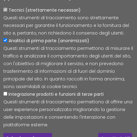
Tecnici (strettamente necessari)
Questi strumenti di tracciamento sono strettamente
Lepida S.c.p.A.
necessari per garantire il funzionamento e la fornitura del
Via della Liberazione 15, 40128 Bologna
sito e, pertanto, non richiedono il consenso degli utenti.
E-mail:
segreteria@lepida.it
Analitici di prima parte (anonimizzati)
PEC:
segreteria@pec.lepida.it
Questi strumenti di tracciamento permettono di misurare il
Capitale Sociale i.v. ad oggi € 69.881.000,00
traffico e analizzare il comportamento degli utenti del sito,
P.IVA/CF 02770891204
con l'obiettivo di migliorare il servizio, e non prevedono
trasferimento di informazioni al di fuori del dominio
principale del sito. In quanto raccolti in forma anonima,
sono assimilabili ai cookie tecnici.
Integrazione prodotti e funzioni di terze parti
Accessibilità
Cookie
Privacy
Social Media
Mappa
Questi strumenti di tracciamento permettono di offrire una
user experience personalizzata migliorando la gestione
delle impostazioni e consentendo l'interazione con
© Tutti i diritti riservati Lepida S.c.p.A.
piattaforme esterne.
C