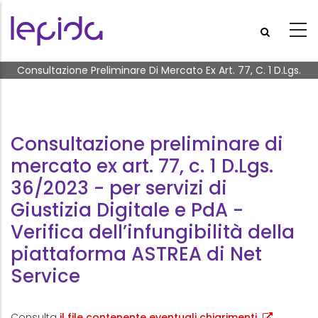
Salta al contenuto principale
Briciole di pane
Consultazione Preliminare Di Mercato Ex Art. 77, C. 1 D.Lgs.
36/2023 - Per Servizi Di Giustizia Digitale E PdA - Verifica
Dell’infungibilità Della Piattaforma ASTREA Di Net Service
Consultazione preliminare di
mercato ex art. 77, c. 1 D.Lgs.
36/2023 - per servizi di
Giustizia Digitale e PdA -
Verifica dell’infungibilità della
piattaforma ASTREA di Net
Service
Consulta
il file contenente eventuali chiarimenti