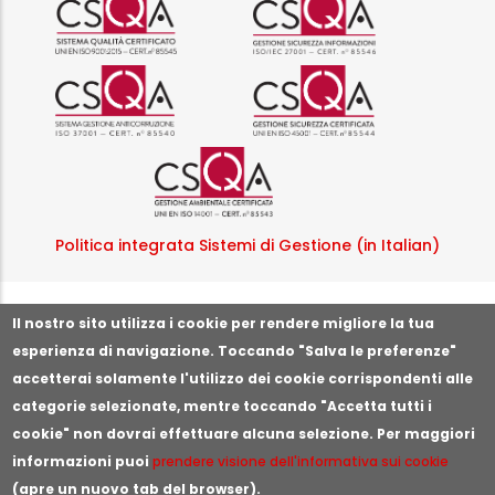
Logo certificazione ISO 37001 
Logo certificazi
Logo certificazione ISO
Politica integrata Sistemi di Gestione (in Italian)
Segnala illeciti o irregolarità
Il nostro sito utilizza i cookie per rendere migliore la tua
esperienza di navigazione. Toccando "Salva le preferenze"
accetterai solamente l'utilizzo dei cookie corrispondenti alle
categorie selezionate, mentre toccando "Accetta tutti i
cookie" non dovrai effettuare alcuna selezione. Per maggiori
informazioni puoi
prendere visione dell'informativa sui cookie
(apre un nuovo tab del browser).