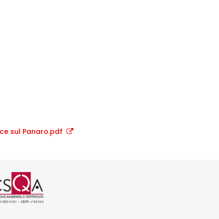
ice sul Panaro.pdf
 CSQA
01 rilasciata da CSQA
SO 37001 rilasciata da CSQA
icazione ISO 45001 rilasciata da C
ogo certificazione ISO 14001 rilas