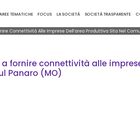
ione principale
AREE TEMATICHE
FOCUS
LA SOCIETÀ
SOCIETÀ TRASPARENTE
CO
rnire Connettività Alle Imprese Dell’area Produttiva Sita Nel Com
a fornire connettività alle impres
sul Panaro (MO)