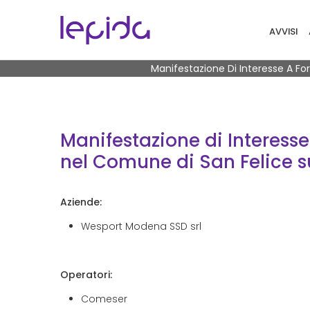
Salta al contenuto principale
Navigaz
AVVISI
Briciole di pane
Manifestazione Di Interesse A Fo
Manifestazione di Interesse 
nel Comune di San Felice 
Aziende:
Wesport Modena SSD srl
Operatori:
Comeser