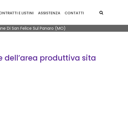
NTRATTI E LISTINI
ASSISTENZA
CONTATTI
une Di San Felice Sul Panaro (MO)
e dell’area produttiva sita