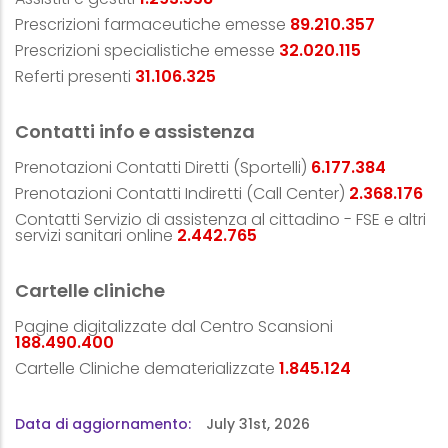
Prescrizioni farmaceutiche emesse
96.802.728
Prescrizioni specialistiche emesse
34.906.049
Referti presenti
33.811.223
Contatti info e assistenza
Prenotazioni Contatti Diretti (Sportelli)
6.795.123
Prenotazioni Contatti Indiretti (Call Center)
2.583.465
Contatti Servizio di assistenza al cittadino - FSE e altri
servizi sanitari online
2.678.078
Cartelle cliniche
Pagine digitalizzate dal Centro Scansioni
207.073.960
Cartelle Cliniche dematerializzate
2.027.038
Data di aggiornamento
July 31st, 2026