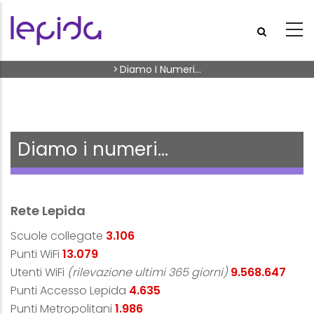
Skip to main content
Breadcrumb
>
Diamo I Numeri...
Diamo i numeri...
Rete Lepida
Scuole collegate
3.106
Punti WiFi
13.079
Utenti WiFi
(rilevazione ultimi 365 giorni)
9.568.647
Punti Accesso Lepida
4.635
Punti Metropolitani
1.986