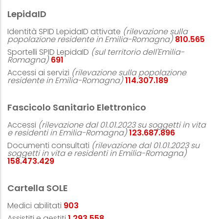
LepidaID
Identità SPID LepidaID attivate
(rilevazione sulla
popolazione residente in Emilia-Romagna)
874.079
Sportelli SPID LepidaID
(sul territorio dell'Emilia-
Romagna)
743
Accessi ai servizi
(rilevazione sulla popolazione
residente in Emilia-Romagna)
122.999.751
Fascicolo Sanitario Elettronico
Accessi
(rilevazione dal 01.01.2023 su soggetti in vita
e residenti in Emilia-Romagna)
134.572.430
Documenti consultati
(rilevazione dal 01.01.2023 su
soggetti in vita e residenti in Emilia-Romagna)
171.151.303
Cartella SOLE
Medici abilitati
983
Assistiti e gestiti
1.408.662