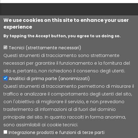
We use cookies on this site to enhance your user
experience
By tapping the Accept button, you agree to us doing so.
Tecnici (strettamente necessari)
Questi strumenti di tracciamento sono strettamente
necessari per garantire il funzionamento e la fornitura del
Lepida S.c.p.A.
sito e, pertanto, non richiedono il consenso degli utenti.
Via della Liberazione 15, 40128 Bologna
Analitici di prima parte (anonimizzati)
E-mail:
segreteria@lepida.it
Questi strumenti di tracciamento permettono di misurare il
PEC:
segreteria@pec.lepida.it
traffico e analizzare il comportamento degli utenti del sito,
Capitale Sociale i.v. ad oggi € 69.881.000,00
con l'obiettivo di migliorare il servizio, e non prevedono
P.IVA/CF 02770891204
trasferimento di informazioni al di fuori del dominio
principale del sito. In quanto raccolti in forma anonima,
sono assimilabili ai cookie tecnici.
Integrazione prodotti e funzioni di terze parti