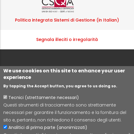
Politica integrata Sistemi di Gestione (in Italian)
Segnala illeciti o irregolarità
We use cookies on this site to enhance your user
experience
By tapping the Accept button, you agree to us doing so.
Tecnici (strettamente necessari)
Questi strumenti di tracciamento sono strettamente
Lepida S.c.p.A.
necessari per garantire il funzionamento e la fornitura del
Via della Liberazione 15, 40128 Bologna
sito e, pertanto, non richiedono il consenso degli utenti.
E-mail:
segreteria@lepida.it
Analitici di prima parte (anonimizzati)
PEC:
segreteria@pec.lepida.it