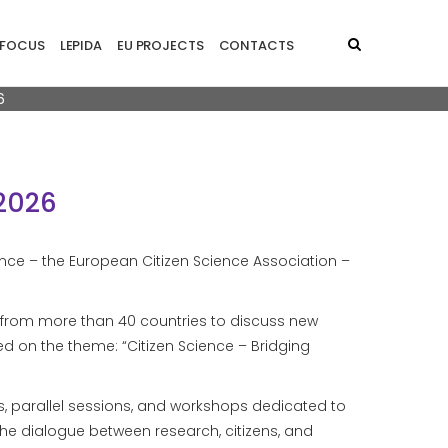
principale - EN
FOCUS
LEPIDA
EU PROJECTS
CONTACTS
6
 2026
ence – the European Citizen Science Association –
 from more than 40 countries to discuss new
ed on the theme: “Citizen Science – Bridging
s, parallel sessions, and workshops dedicated to
 the dialogue between research, citizens, and