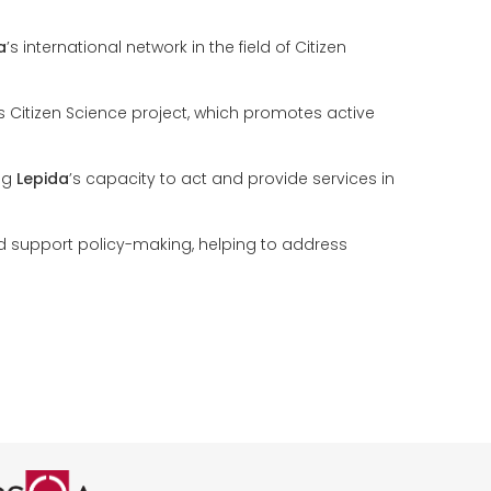
a
’s international network in the field of Citizen
ts Citizen Science project, which promotes active
ing
Lepida
’s capacity to act and provide services in
and support policy-making, helping to address
 CSQA
01 rilasciata da CSQA
SO 37001 rilasciata da CSQA
icazione ISO 45001 rilasciata da C
ogo certificazione ISO 14001 rilas