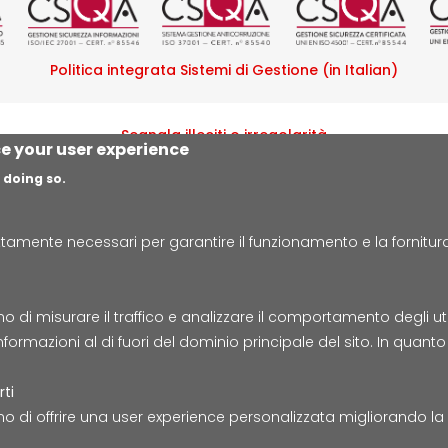
Politica integrata Sistemi di Gestione (in Italian)
Segnala illeciti o irregolarità
ce your user experience
 doing so.
amente necessari per garantire il funzionamento e la fornitura d
Lepida S.c.p.A. | Via della Liberazione 15, 40128 Bologna
E-mail:
segreteria@lepida.it
| PEC:
segreteria@pec.lepida.i
Capitale Sociale i.v. ad oggi € 69.881.000,00
i misurare il traffico e analizzare il comportamento degli utenti
Partita IVA/Codice Fiscale IT02770891204
nformazioni al di fuori del dominio principale del sito. In quan
Accessibilità
Cookie
Privacy
Social Media
Mapp
rti
o di offrire una user experience personalizzata migliorando l