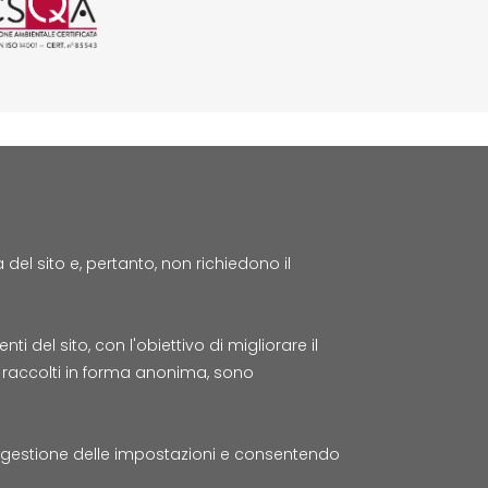
el sito e, pertanto, non richiedono il
t
 del sito, con l'obiettivo di migliorare il
to raccolti in forma anonima, sono
a
© Tutti i diritti riservati Lepida
a gestione delle impostazioni e consentendo
S.c.p.A.