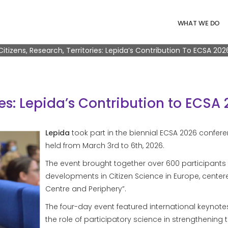
Navigazione 
WHAT WE DO
Breadcrumb
Citizens, Research, Territories: Lepida’s Contribution To ECSA 202
ries: Lepida’s Contribution to ECSA
Lepida
took part in the biennial ECSA 2026 confer
held from March 3rd to 6th, 2026.
The event brought together over 600 participants
developments in Citizen Science in Europe, center
Centre and Periphery”.
The four-day event featured international keynote
the role of participatory science in strengthening