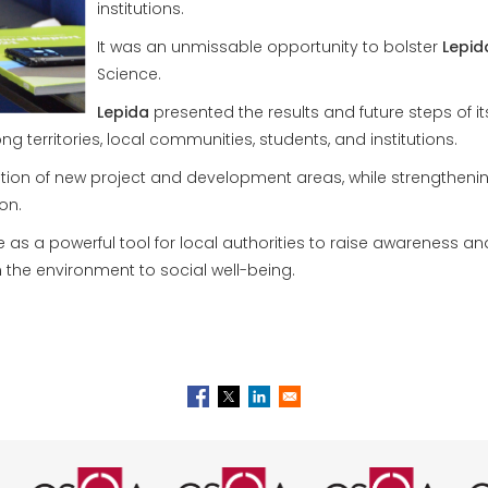
institutions.
It was an unmissable opportunity to bolster
Lepid
Science.
Lepida
presented the results and future steps of i
ng territories, local communities, students, and institutions.
ication of new project and development areas, while strengthen
ion.
e as a powerful tool for local authorities to raise awareness 
 the environment to social well-being.
tificazione ISO 9001 rilasciata da
Logo certificazione ISO/IEC 270
Logo certificazione I
Logo certif
L