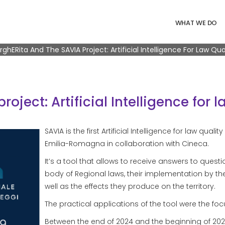
Navigazione 
WHAT WE DO
readcrumb
ghERita And The SAVIA Project: Artificial Intelligence For Law Qua
ject: Artificial Intelligence for l
SAVIA is the first Artificial Intelligence for law qua
Emilia-Romagna in collaboration with Cineca.
It’s a tool that allows to receive answers to ques
body of Regional laws, their implementation by the
well as the effects they produce on the territory.
The practical applications of the tool were the fo
Between the end of 2024 and the beginning of 2025