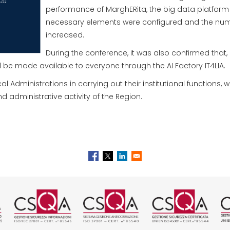
performance of MarghERita, the big data platform of
necessary elements were configured and the num
increased.
During the conference, it was also confirmed that, 
will be made available to everyone through the AI Factory IT4LIA.
l Administrations in carrying out their institutional functions, 
d administrative activity of the Region.
tificazione ISO 9001 rilasciata da
Logo certificazione ISO/IEC 270
Logo certificazione I
Logo certif
L