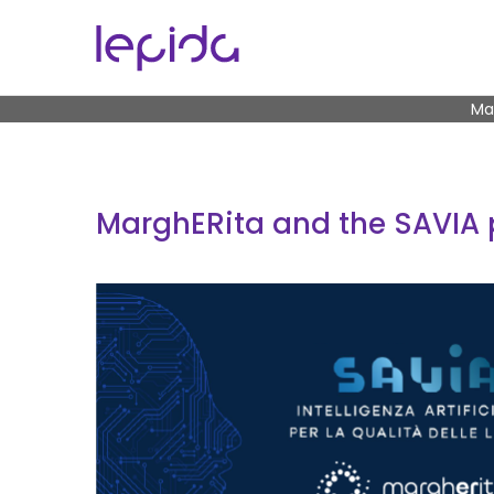
Skip to main content
B
Mar
MarghERita and the SAVIA pro