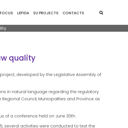
principale - EN
FOCUS
LEPIDA
EU PROJECTS
CONTACTS
lity
aw quality
lity project, developed by the Legislative Assembly of
tions in natural language regarding the regulatory
 Regional Council, Municipalities and Province as
cus of a conference held on June 30th.
, several activities were conducted to test the