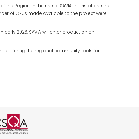
 the Region, in the use of SAVIA. In this phase the
ber of GPUs made available to the project were
in early 2026, SAVIA will enter production on
while offering the regional community tools for
 CSQA
01 rilasciata da CSQA
SO 37001 rilasciata da CSQA
icazione ISO 45001 rilasciata da C
ogo certificazione ISO 14001 rilas