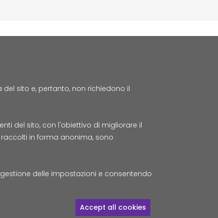
el sito e, pertanto, non richiedono il
t
 del sito, con l'obiettivo di migliorare il
to raccolti in forma anonima, sono
a
© Tutti i diritti riservati Lepida
a gestione delle impostazioni e consentendo
S.c.p.A.
Withdraw consent
Accept all cookies