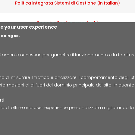
Politica integrata Sistemi di Gestione (in Italian)
Segnala illeciti o irregolarità
ce your user experience
 doing so.
amente necessari per garantire il funzionamento e la fornitura d
Lepida S.c.p.A. | Via della Liberazione 15, 40128 Bologna
E-mail:
segreteria@lepida.it
| PEC:
segreteria@pec.lepida.i
Capitale Sociale i.v. ad oggi € 69.881.000,00
i misurare il traffico e analizzare il comportamento degli utenti
Partita IVA/Codice Fiscale IT02770891204
nformazioni al di fuori del dominio principale del sito. In quan
Accessibilità
Cookie
Privacy
Social Media
Mapp
rti
o di offrire una user experience personalizzata migliorando l